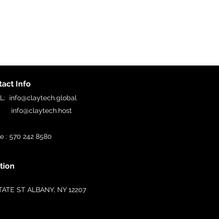
act Info
IL:
info@claytech.global
o@claytech.host
e : 570 242 8580
tion
TATE ST ALBANY, NY 12207