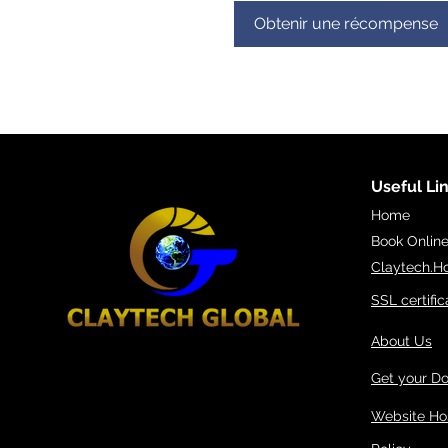
Obtenir une récompense
Useful Li
Home
Book Onlin
Claytech.H
SSL certific
About Us
Get your D
Website Ho