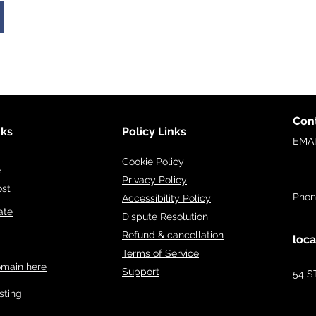
Cont
nks
Policy Links
EMA
inf
Cookie Policy
e
Privacy Policy
ost
Phon
Accessibility Policy
ate
Dispute Resolution
Refund & cancellation
loca
Terms of Service
omain here
Support
54 S
sting