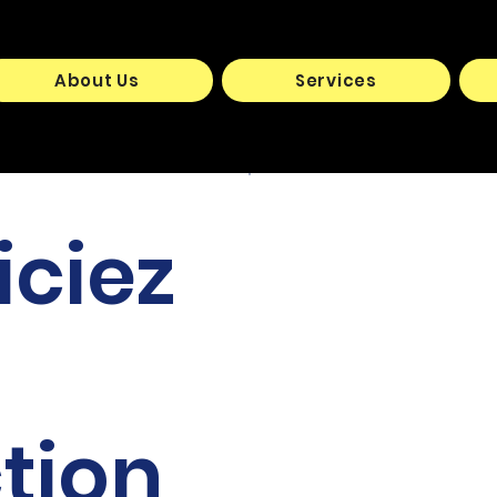
About Us
Services
iciez
tion